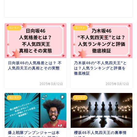
エンタメ
エンタメ
日向坂46の人気格差とは？ 不
乃木坂46の“不人気四天王”と
人気四天王の真相とその実態
は？人気ランキングと評価を
徹底検証
2025年3月12日
2025年3月12日
エンタメ
エンタメ
爆上戦隊ブンブンジャーは本
櫻坂46不人気四天王の裏事情